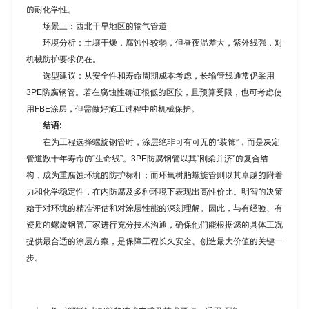
的耐化学性。
场景三：西北干旱地区的输气管道
环境分析：土壤干燥，腐蚀性较弱，但昼夜温差大，紫外线强，对
机械防护要求仍在。
选型建议：从安全性和寿命周期成本考虑，长输管线通常仍采用
3PE防腐钢管。若在腐蚀性确证很低的区段，且预算受限，也可考虑使
用FBE涂层，但需做好施工过程中的机械保护。
结语:
在为工程选择螺旋钢管时，涂层绝非可有可无的“装饰”，而是决定
管道数十年寿命的“生命线”。
3PE防腐钢管
以其“刚柔并济”的复合结
构，成为重腐蚀环境的防护标杆；而
环氧树脂螺旋管
则以其卓越的附着
力和化学稳定性，在内防腐及多种环境下表现出高性价比。明智的决策
始于对环境的精准评估和对涂层性能的深刻理解。因此，与有经验、有
资质的
螺旋钢管厂家
进行充分技术沟通，确保他们能根据您的具体工况
提供最合适的涂层方案，是保障工程长久安全、创造最大价值的关键一
步。