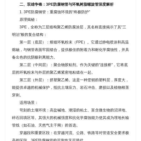
二、双雄争锋：3PE防腐钢管与环氧树脂螺旋管深度解析
1. 3PE防腐钢管：重腐蚀环境的“终极防护”
原理揭秘：
3PE，全称为三层结构聚乙烯防腐涂层，其名称直接揭示了其“三
明治”般的复合结构：
第一层（底层）：熔结环氧粉末（FPE）。它通过静电喷涂和高温
熔融，与钢管表面牢固结合，提供极佳的附着力和耐化学腐蚀性，并具
备出色的抗阴极剥离能力。
第二层（中间层）：聚合物胶粘剂。作为关键的“连接桥”，它将底
层的环氧粉末与外层的聚乙烯紧密地粘结在一起。
第三层（外层）：挤塑聚乙烯。这是一种坚韧的塑料层，厚度大，
能提供卓越的机械保护，抵抗土壤应力、岩石冲击、磨损以及植物根茎
穿刺。
适用场景：
苛刻的土壤环境：高盐碱地、潮湿的粘土、富含微生物的沼泽地、
碎石回填区等。其强大的机械强度和抗化学腐蚀能力使其成为埋地长输
管线（如石油、天然气主干网）的首选。
穿越段和重要区段：在穿越河流、公路、铁路等对管道安全要求极
高的区段，3PE防腐钢管的可靠性无可替代。