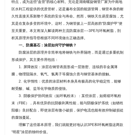
特点，成为这些“血管”的核心材料。无论是
湖南螺旋钢管厂家
为中南地
区水利工程提供的优质管材，还是遍布全国的能源管网，钢管本身的耐
久性直接关系到整个系统的安全与寿命。然而，钢铁天生易受腐蚀，尤
其是在复杂多变的环境中。这时，为钢管披上一层高效的“防腐护甲”便
至关重要。本文将深入解读两种主流防腐涂层——3PE与环氧树脂，剖
析其原理并指导您根据不同环境做出正确选择。
一、防腐基石：涂层如何守护钢铁？
防腐涂层的原理并非简单地将钢铁与外界隔绝，而是通过多重机制
形成保护。其主要作用包括：
1. 屏障效应：涂层在钢管表面形成一层致密、连续的非金属薄
膜，物理阻隔水、氧气、氯离子等腐蚀介质与钢管基体的接触。
2. 化学惰性：优质的涂层材料本身具有极高的化学稳定性，能够
耐受酸、碱、盐等化学物质的侵蚀。
3. 阴极保护协同效应（如环氧粉末）：某些涂层，如熔结环氧粉
末（FBE），具有优异的抗阴极剥离性能，能与阴极保护系统（如牺牲
阳极）良好配合，即使涂层有微小破损，保护电流也能有效抑制破损处
的腐蚀蔓延。
理解了这些基本原理，我们就能更好地认识3PE和环氧树脂这两款
“明星”涂层的独特价值。