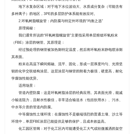
地下水复杂区域：对于地下水位波动大、水质成分复杂（可能含有
多种离子）的地区，3PE的多层防护体系能有效应对。
2.环氧树脂螺旋管：内防腐与特定外环境的“均衡之选”
原理揭秘：
我们通常所说的“环氧树脂螺旋管”主要指采用单层熔结环氧粉末
（FBE）涂层的钢管。其原理是：
经过预处理的钢管被加热到特定温度，然后将环氧粉末静电喷涂到
其表面。
粉末在高温下瞬间熔融、流平、固化，形成一层厚度均匀、光滑坚
韧的化学交联结构涂层。这层涂层与钢管的附着力极强，硬度高，耐化
学腐蚀性能优异。
适用场景：
管道内壁防腐：这是环氧树脂涂层的经典应用。其表面光滑，能减
小输送阻力，且耐水性极佳，非常适合输送水（包括饮用水）、污水、
中水等介质的管道内防腐。
中等腐蚀性土壤环境：在腐蚀性不是极端强烈的普通土壤、沙土等
环境中，单层FBE涂层已能提供足够的保护，且成本效益高。
化工园区管网：对于化工区内可能遭受化工大气或轻微溅洒的架空