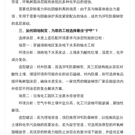
管道，环氧树脂涂层能有效抵抗多种化学品的侵蚀。
需要优异附着力和抗阴极剥离的场景：由于其与钢基体结合力最
强，常用于需要与阴极保护系统紧密配合的场合，或作为3PE防腐钢管
的底层基础。
三、如何因地制宜，为您的工程选择最佳“护甲”？
选择涂层，本质上是匹配环境要求与涂层性能的过程：
场景一：穿越湖南地区复杂地下水系的输水工程
环境分析：湖南地下水系发达，土壤多为酸性红壤，湿度大，化学
成分复杂。
选型建议：对外防腐，首选3PE防腐钢管。其三层结构能从容应对
酸性土壤、潮湿环境和可能存在的岩石磕碰。对内防腐，则可选择食品
级环氧树脂涂层，确保水质安全。一家优秀的螺旋钢管厂家应能提供内
外双层不同涂层的复合解决方案。
场景二：沿海化工园区工业废水排放管道
环境分析：空气中和土壤中盐分高，化工污染物可能渗漏，腐蚀性
极强。
选型建议：若为埋地管道，强烈推荐3PE防腐钢管，以抵御高盐分
土壤和化学污染物的双重攻击。若为架空管道，可选用加厚型的环氧树
脂螺旋管，其优异的附着力能防止涂层在热胀冷缩下破损，并提供足够