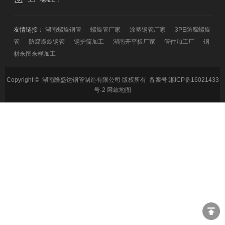
友情链接：
湖南螺旋钢管
螺旋管厂家
涂塑钢管厂家
3PE防腐螺旋
管
防腐螺旋钢管
钢护筒加工
湖南开平板厂家
管件加工厂
钢
材来图来样加工
Copyright © 湖南隆盛达钢管制造有限公司 版权所有 备案号:
湘ICP备16021433
号-2
网站地图