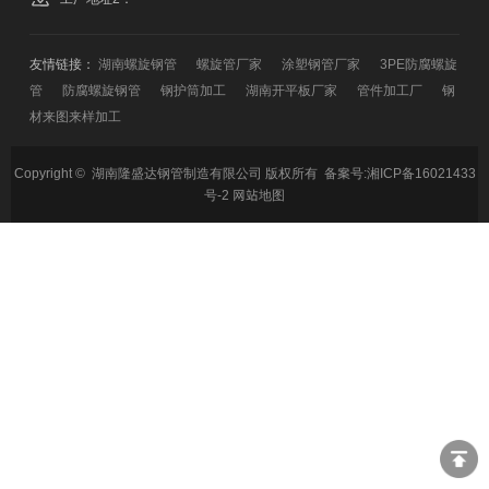
友情链接：
湖南螺旋钢管
螺旋管厂家
涂塑钢管厂家
3PE防腐螺旋
管
防腐螺旋钢管
钢护筒加工
湖南开平板厂家
管件加工厂
钢
材来图来样加工
Copyright © 湖南隆盛达钢管制造有限公司 版权所有 备案号:
湘ICP备16021433
号-2
网站地图