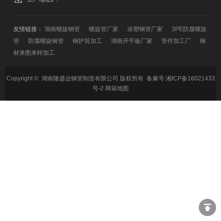
友情链接：
湖南螺旋钢管
螺旋管厂家
涂塑钢管厂家
3PE防腐螺旋
管
防腐螺旋钢管
钢护筒加工
湖南开平板厂家
管件加工厂
钢
材来图来样加工
Copyright © 湖南隆盛达钢管制造有限公司 版权所有 备案号:
湘ICP备16021433
号-2
网站地图