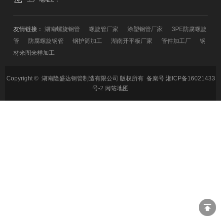
友情链接：
湖南螺旋钢管
螺旋管厂家
涂塑钢管厂家
3PE防腐螺旋
管
防腐螺旋钢管
钢护筒加工
湖南开平板厂家
管件加工厂
钢
材来图来样加工
Copyright © 湖南隆盛达钢管制造有限公司 版权所有 备案号:
湘ICP备16021433
号-2
网站地图