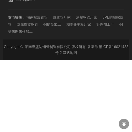
友情链接：
湖南螺旋钢管
螺旋管厂家
涂塑钢管厂家
3PE防腐螺旋
管
防腐螺旋钢管
钢护筒加工
湖南开平板厂家
管件加工厂
钢
材来图来样加工
Copyright © 湖南隆盛达钢管制造有限公司 版权所有 备案号:
湘ICP备16021433
号-2
网站地图