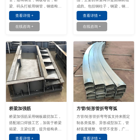
梁、码头打桩用钢管，钢结构支
成的。包括钢柱子，钢梁，钢结
柱钢管，定做非标多型号多种材
构基础，钢屋架，钢屋盖等。
查看详情 +
查看详情 +
质钢管。
在线咨询 +
在线咨询 +
桥梁加强筋
方管/矩形管折弯弯弧
桥梁加强筋采用钢板裁切加工，
方管/矩形管折弯弯弧支持来图定
搭配坡口焊接工艺，加装于桥梁
制各类弧形、异形成型加工，管
箱梁、主梁位置，提升结构承载
材弧度规整、管壁不变形，广泛
性能，适配各类桥梁基建施工定
适配机架、钢构、景观等各类弧
查看详情 +
查看详情 +