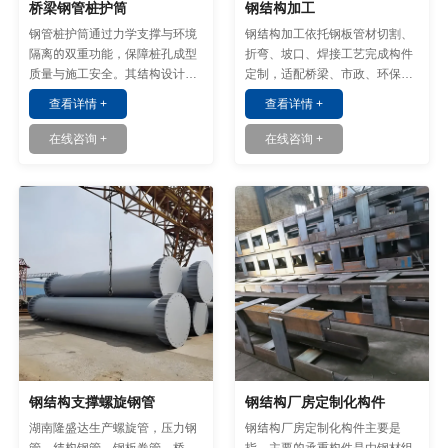
桥梁钢管桩护筒
钢结构加工
钢管桩护筒通过力学支撑与环境
钢结构加工依托钢板管材切割、
隔离的双重功能，保障桩孔成型
折弯、坡口、焊接工艺完成构件
质量与施工安全。其结构设计与
定制，适配桥梁、市政、环保设
材料特性直接决定了桥梁基础的
备各类基建项目装配使用。
查看详情 +
查看详情 +
耐久性与承载性。
在线咨询 +
在线咨询 +
钢结构支撑螺旋钢管
钢结构厂房定制化构件
湖南隆盛达生产螺旋管，压力钢
钢结构厂房定制化构件主要是
管，结构钢管，钢板卷管，桥
指，主要的承重构件是由钢材组