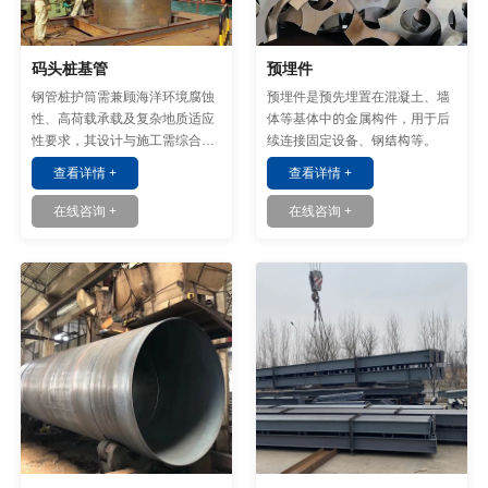
码头桩基管
预埋件
钢管桩护筒需兼顾海洋环境腐蚀
预埋件是预先埋置在混凝土、墙
性、高荷载承载及复杂地质适应
体等基体中的金属构件，用于后
性要求，其设计与施工需综合材
续连接固定设备、钢结构等。
料性能、结构优化与工艺控制。
查看详情 +
查看详情 +
在线咨询 +
在线咨询 +