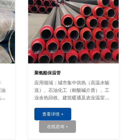
聚氨酯保温管
排
应用领域：城市集中供热（高温水输
石油
送）、石油化工（耐酸碱介质）、工
电力
业余热回收、建筑暖通及农业温室等
领域。
查看详情 +
在线咨询 +