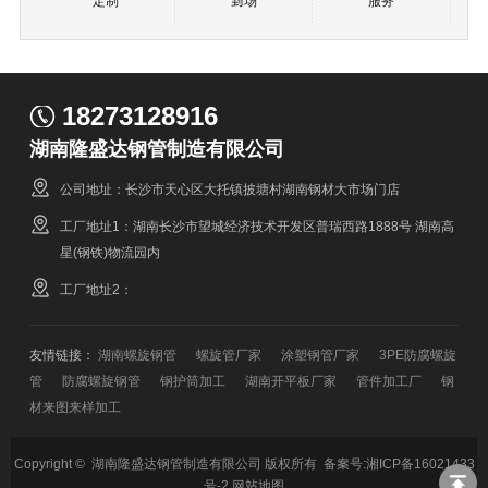
定制
到场
服务
18273128916
湖南隆盛达钢管制造有限公司
公司地址：长沙市天心区大托镇披塘村湖南钢材大市场门店
工厂地址1：湖南长沙市望城经济技术开发区普瑞西路1888号 湖南高
星(钢铁)物流园内
工厂地址2：
友情链接：
湖南螺旋钢管
螺旋管厂家
涂塑钢管厂家
3PE防腐螺旋
管
防腐螺旋钢管
钢护筒加工
湖南开平板厂家
管件加工厂
钢
材来图来样加工
Copyright © 湖南隆盛达钢管制造有限公司 版权所有 备案号:
湘ICP备16021433
号-2
网站地图