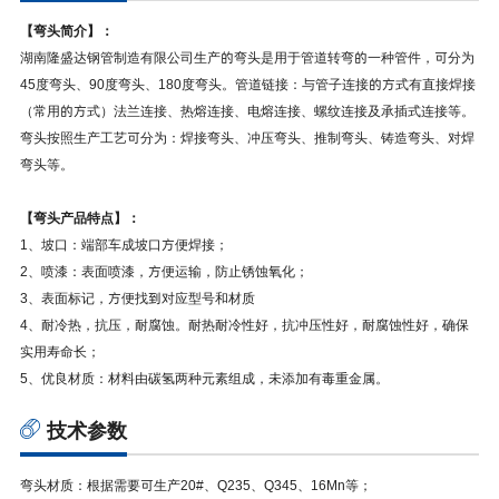
【弯头简介】：
湖南隆盛达钢管制造有限公司生产的弯头是用于管道转弯的一种管件，可分为
45度弯头、90度弯头、180度弯头。管道链接：与管子连接的方式有直接焊接
（常用的方式）法兰连接、热熔连接、电熔连接、螺纹连接及承插式连接等。
弯头按照生产工艺可分为：焊接弯头、冲压弯头、推制弯头、铸造弯头、对焊
弯头等。
【弯头产品特点】：
1、坡口：端部车成坡口方便焊接；
2、喷漆：表面喷漆，方便运输，防止锈蚀氧化；
3、表面标记，方便找到对应型号和材质
4、耐冷热，抗压，耐腐蚀。耐热耐冷性好，抗冲压性好，耐腐蚀性好，确保
实用寿命长；
5、优良材质：材料由碳氢两种元素组成，未添加有毒重金属。
技术参数
弯头材质：根据需要可生产20#、Q235、Q345、16Mn等；