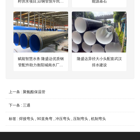
村供水项目,以钢管筑牢民生
能源基石
用水保障
赋能智慧水务:隆盛达优质钢
隆盛达异径大小头配套武汉
管配件助力衡阳城南水厂升
排水建设
级改造
上一条 :
聚氨酯保温管
下一条 :
三通
标签 :
焊接弯头
,
90直角弯
,
冲压弯头
,
压制弯头
,
机制弯头