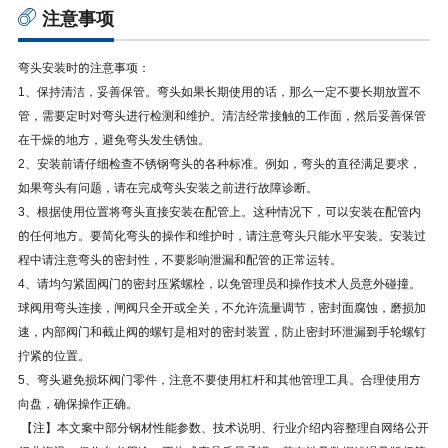
注意事项
弯头安装时的注意事项：
1、保持清洁，妥善保管。弯头如果长期使用的话，那么一定不要长期放置不
管，需要定时对弯头进行检测和维护。清洁经常接触的工作面，然后妥善保管
在干燥的地方，避免弯头发生锈蚀。
2、安装前请仔细检查不锈钢弯头的各种标准。例如，弯头的直径满足要求，
如果弯头有问题，请在完成弯头安装之前进行故障诊断。
3、根据使用位置将弯头直接安装在配管上。这种情况下，可以安装在配管内
的任何地方。要简化弯头的操作和维护时，请注意弯头只能水平安装。安装过
程中请注意弯头的密封性，不要影响泄漏和配管的正常运转。
4、请均匀紧固阀门的密封压紧螺栓，以免管理员和操作技术人员意外碰撞。
球阀用弯头连接，闸阀只全开或全关，不允许流量调节，密封面腐蚀，磨损加
速，内部阀门和截止阀的螺钉是相对的密封装置，防止密封环泄漏到手轮螺钉
拧紧的位置。
5、弯头避免损坏阀门零件，注意不要使用杠杆和其他管理工具。合理使用方
向盘，确保操作正确。
【注】本文案中部分钢材性能参数、技术说明、行业介绍内容整理自网络公开