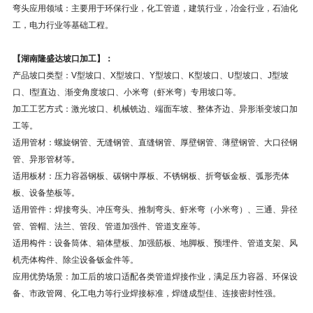
弯头应用领域：主要用于环保行业，化工管道，建筑行业，冶金行业，石油化
工，电力行业等基础工程。
【湖南隆盛达坡口加工】：
产品坡口类型：V型坡口、X型坡口、Y型坡口、K型坡口、U型坡口、J型坡
口、I型直边、渐变角度坡口、小米弯（虾米弯）专用坡口等。
加工工艺方式：激光坡口、机械铣边、端面车坡、整体齐边、异形渐变坡口加
工等。
适用管材：螺旋钢管、无缝钢管、直缝钢管、厚壁钢管、薄壁钢管、大口径钢
管、异形管材等。
适用板材：压力容器钢板、碳钢中厚板、不锈钢板、折弯钣金板、弧形壳体
板、设备垫板等。
适用管件：焊接弯头、冲压弯头、推制弯头、虾米弯（小米弯）、三通、异径
管、管帽、法兰、管段、管道加强件、管道支座等。
适用构件：设备筒体、箱体壁板、加强筋板、地脚板、预埋件、管道支架、风
机壳体构件、除尘设备钣金件等。
应用优势场景：加工后的坡口适配各类管道焊接作业，满足压力容器、环保设
备、市政管网、化工电力等行业焊接标准，焊缝成型佳、连接密封性强。