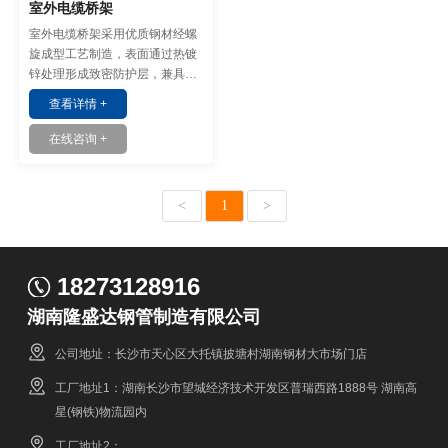
室外电缆桥架
室外电缆桥架采用优质钢材经螺
旋成型工艺制造，表面通过热镀
锌处理形成致密防护层，兼具结
构强度与长效防腐能力。
查看详情 +
在线咨询 +
<
1
>
18273128916
湖南隆盛达钢管制造有限公司
公司地址：长沙市天心区大托镇披塘村湖南钢材大市场门店
工厂地址1：湖南长沙市望城经济技术开发区普瑞西路1888号 湖南高
星(钢铁)物流园内
工厂地址2：