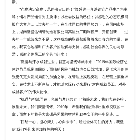
豪。
“态度决定高度，思路决定出路！”隆盛达一直以钢管产品生产为主
导；钢材产品销售为主旋律；以社会效益为己任；以感恩的心态积极回
报广大客户……过去的一年，在全体同仁的共同努力下，在国内市场
上，湖南隆盛达钢管制造有限公司高星分厂顺利投产、开拓创新……过
去的一年成绩来之不易，这些成绩的取得都凝聚着来自各方的力量。在
此，我衷心地感谢广大客户的理解与支持，感谢社会各界的关心与厚
爱，感谢全体员工的辛劳与汗水！
“激情与汗水成就过去，智慧与坚韧铸就未来！”2019年国际经济总
体趋势呈现见顶回落，面临的风险与挑战也会日益增加，是谋求开创更
强更优更大发展局面的加油之年。在管理上实现突破、在经营上慎重求
实、在技术上不断创新，才能以实际行动来履行“对内成就员工、对外
成就客户”的伟大使命。
“机遇与挑战同在，光荣与梦想共存！”着眼未来，我们志在必得，
展望未来，我们豪情满怀。2019年，希望我们能演绎出重点突破的一
章，而留下的将是大家硕果累累的智慧和勤奋实干的串串足迹……
“团结一心，凝心聚力，心向未来”，通过全体同仁的努力，我坚
信:我们将迎来更加辉煌的明天！