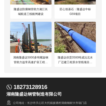
隆盛达防腐钢管助力湘江长
匠心筑基石：隆盛达中标
城航道三线船闸建设
G59项目
湖南隆盛达5000多吨螺旋钢
隆盛达供货3500吨成沅北水
管助力益常高速扩容工程项
厂迁建工程原水管线项目钢
目建设
铁伙伴
18273128916
湖南隆盛达钢管制造有限公司
公司地址：长沙市天心区大托镇披塘村湖南钢材大市场门店