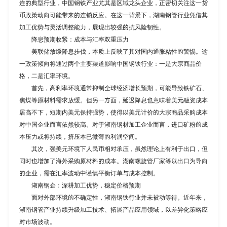
连的典型行业，中国钢铁产业尤其是区域龙头企业，正密切关注这一货
币政策动向可能带来的连锁反应。在这一背景下，
湖南钢管
行业凭借其
加工优势与灵活调整能力，展现出较强的抗风险韧性。
降息预期收紧：成本与汇率双重压力
美联储放缓降息步伐，本质上反映了其对国内通胀粘性的警惕。这
一政策倾向将通过两个主要渠道影响中国钢铁行业：一是大宗商品价
格，二是汇率环境。
首先，高利率环境通常抑制全球经济增长预期，可能导致铁矿石、
焦煤等原材料需求放缓。但另一方面，延迟降息也意味着美元融资成本
居高不下，短期内美元保持强势，使得以美元计价的大宗商品采购成本
对中国企业而言依然较高。对于湖南钢材加工企业而言，进口矿粉的成
本压力或将持续，挤压本已微薄的利润空间。
其次，强美元环境下人民币相对承压，虽然理论上有利于出口，但
同时也增加了海外采购原材料的成本。湖南螺旋管厂家等以出口为导向
的企业，需在汇率波动中谨慎平衡订单与成本控制。
湖南钢企：深耕加工优势，稳定价格预期
面对外部环境的不确定性，湖南钢铁行业并未被动等待。近年来，
湖南钢管产业持续升级加工技术、拓展产品应用领域，以差异化策略应
对市场波动。