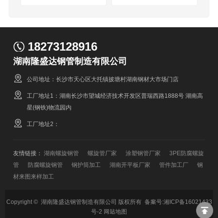
目建设
铁伙伴
18273128916
湖南隆盛达钢管制造有限公司
公司地址：长沙市天心区大托镇披塘村湖南钢材大市场门店
工厂地址1：湖南长沙市望城经济技术开发区普瑞西路1888号 湖南高
星(钢铁)物流园内
工厂地址2：
友情链接：
湖南螺旋钢管
螺旋管厂家
涂塑钢管厂家
3PE防腐螺旋
管
防腐螺旋钢管
钢护筒加工
湖南开平板厂家
管件加工厂
钢
材来图来样加工
Copyright © 湖南隆盛达钢管制造有限公司 版权所有 备案号:
湘ICP备16021433
号-2
网站地图