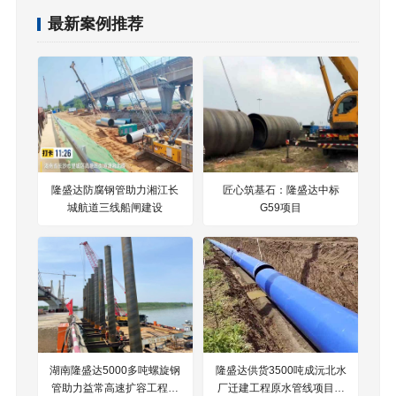
最新案例推荐
隆盛达防腐钢管助力湘江长
匠心筑基石：隆盛达中标
城航道三线船闸建设
G59项目
湖南隆盛达5000多吨螺旋钢
隆盛达供货3500吨成沅北水
管助力益常高速扩容工程项
厂迁建工程原水管线项目钢