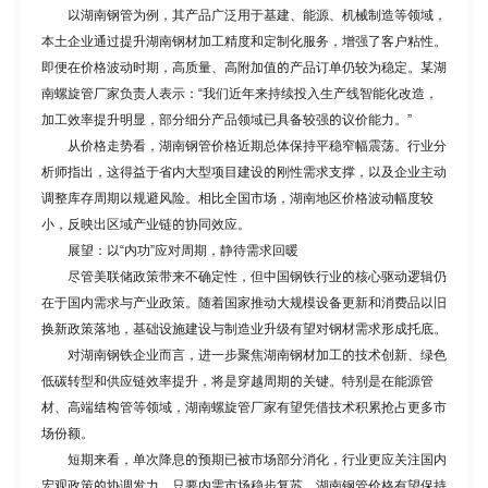
以
湖南钢管
为例，其产品广泛用于基建、能源、机械制造等领域，
本土企业通过提升湖南钢材加工精度和定制化服务，增强了客户粘性。
即便在价格波动时期，高质量、高附加值的产品订单仍较为稳定。某湖
南螺旋管厂家负责人表示：“我们近年来持续投入生产线智能化改造，
加工效率提升明显，部分细分产品领域已具备较强的议价能力。”
从价格走势看，湖南钢管价格近期总体保持平稳窄幅震荡。行业分
析师指出，这得益于省内大型项目建设的刚性需求支撑，以及企业主动
调整库存周期以规避风险。相比全国市场，湖南地区价格波动幅度较
小，反映出区域产业链的协同效应。
展望：以“内功”应对周期，静待需求回暖
尽管美联储政策带来不确定性，但中国钢铁行业的核心驱动逻辑仍
在于国内需求与产业政策。随着国家推动大规模设备更新和消费品以旧
换新政策落地，基础设施建设与制造业升级有望对钢材需求形成托底。
对湖南钢铁企业而言，进一步聚焦湖南钢材加工的技术创新、绿色
低碳转型和供应链效率提升，将是穿越周期的关键。特别是在能源管
材、高端结构管等领域，湖南螺旋管厂家有望凭借技术积累抢占更多市
场份额。
短期来看，单次降息的预期已被市场部分消化，行业更应关注国内
宏观政策的协调发力。只要内需市场稳步复苏，
湖南钢管价格
有望保持