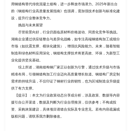
用钢结构替代传统混凝土结构，进一步释放市场潜力。2025年新出台
的《钢结构行业高质量发展指南》也强调，需加强技术创新与标准化建
设，提升行业整体竞争力。
挑战与未来展望
尽管前景向好，行业仍面临原材料价格波动、同质化竞争等挑战。
湖南企业通过供应链整合与差异化战略，如专注高端钢结构加工或细分
市场（如抗震支撑、模块化建筑），增强抗风险能力。未来，随着智能
制造和绿色材料应用深化，钢结构支撑技术将更高效、环保，为新型工
业化提供坚实基础。
综上所述，
湖南结构钢厂家
正以创新为引擎，通过技术升级与市场
精准布局，引领钢结构加工行业迈向高质量增长轨道。
钢结构厂房定制
需求的持续升温，不仅印证了钢材行业的韧性，也为区域制造业升级提
供了有力支撑。
【提示】：本文为行业政策动态分享或分析，涉及政策、数据等内容
援引自公开渠道，数据及判断为行业合理推演，仅供参考；不构成投
资、采购决策建议，具体项目请结合实际及专业意见。若有内容疏漏或
版权问题，请联系我方删除修改。