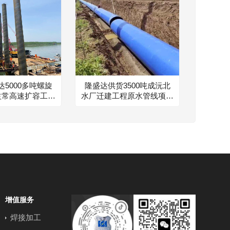
5000多吨螺旋
隆盛达供货3500吨成沅北
益常高速扩容工程
水厂迁建工程原水管线项目
项目建设
钢铁伙伴
增值服务
焊接加工