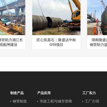
钢管助力湘江长
匠心筑基石：隆盛达中标
湖南隆盛达
线船闸建设
G59项目
钢管助力
制造产品
产品应用
工厂实力
钢管制造
市政工程与城市管网
工厂介绍