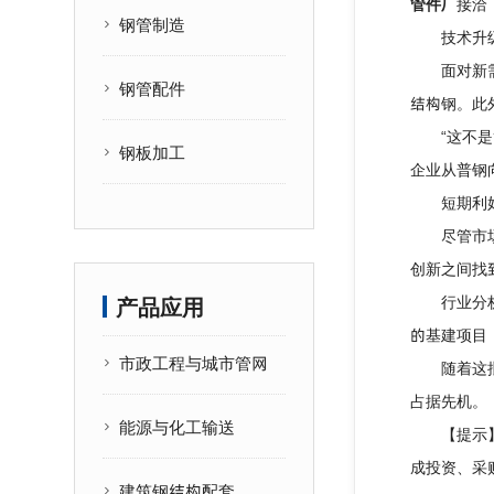
管件厂
接洽
钢管制造
技术升级
面对新需求
钢管配件
结构钢。此
“这不是简
钢板加工
企业从普钢
短期利好
尽管市场需
创新之间找
行业分析
产品应用
的基建项目
市政工程与城市管网
随着这批大
占据先机。
能源与化工输送
【
提示
成投资、采
建筑钢结构配套