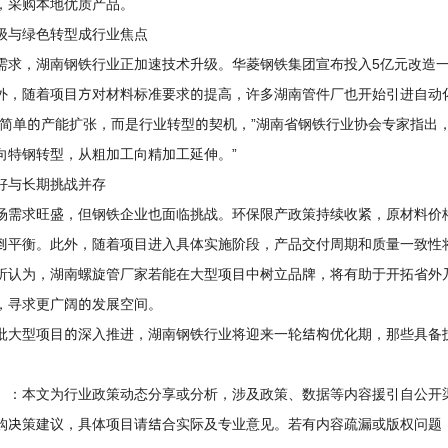
，采购本地优质产品。
与绿色转型成行业焦点
，湖南钢铁行业正加速技术升级。华菱钢铁集团宣布投入5亿元改造一
外，随着项目方对材料标准要求的提高，许多湖南管件厂也开始引进自动
单的产能扩张，而是行业转型的契机，”湖南省钢铁行业协会专家指出，
向特钢转型，从粗加工向精加工延伸。”
与长期挑战并存
求旺盛，但钢铁企业也面临挑战。环保限产政策持续收紧，原材料价格
到平衡。此外，随着项目进入具体实施阶段，产品交付周期和质量一致性
认为，
湖南螺旋管厂家
若能在大型项目中树立品牌，将有助于开拓省外
，寻求更广阔的发展空间。
型项目的深入推进，湖南钢铁行业将迎来一轮结构优化期，那些具备技
】：本文为行业政策动态分享或分析，涉及政策、数据等内容援引自公开
购决策建议，具体项目请结合实际及专业意见。若有内容疏漏或版权问题