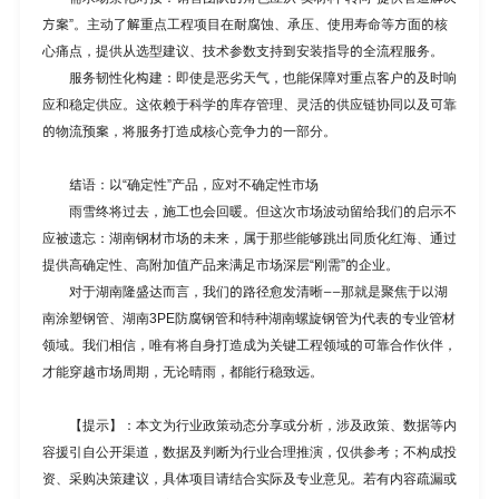
方案”。主动了解重点工程项目在耐腐蚀、承压、使用寿命等方面的核
心痛点，提供从选型建议、技术参数支持到安装指导的全流程服务。
服务韧性化构建：即使是恶劣天气，也能保障对重点客户的及时响
应和稳定供应。这依赖于科学的库存管理、灵活的供应链协同以及可靠
的物流预案，将服务打造成核心竞争力的一部分。
结语：以“确定性”产品，应对不确定性市场
雨雪终将过去，施工也会回暖。但这次市场波动留给我们的启示不
应被遗忘：湖南钢材市场的未来，属于那些能够跳出同质化红海、通过
提供高确定性、高附加值产品来满足市场深层“刚需”的企业。
对于湖南隆盛达而言，我们的路径愈发清晰——那就是聚焦于以
湖
南涂塑钢管、湖南3PE防腐钢管和特种湖南螺旋钢管
为代表的专业管材
领域。我们相信，唯有将自身打造成为关键工程领域的可靠合作伙伴，
才能穿越市场周期，无论晴雨，都能行稳致远。
【提示】：本文为行业政策动态分享或分析，涉及政策、数据等内
容援引自公开渠道，数据及判断为行业合理推演，仅供参考；不构成投
资、采购决策建议，具体项目请结合实际及专业意见。若有内容疏漏或