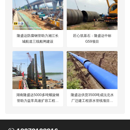
隆盛达防腐钢管助力湘江长
匠心筑基石：隆盛达中标
城航道三线船闸建设
G59项目
湖南隆盛达5000多吨螺旋钢
隆盛达供货3500吨成沅北水
管助力益常高速扩容工程项
厂迁建工程原水管线项目钢
目建设
铁伙伴