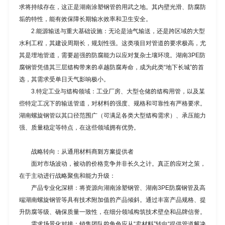
求将持续存在，这正是
湖南涂塑钢管
的用武之地。其内壁光滑、防腐防
垢的特性，能有效保障长期输水效率和卫生安全。
2.能源输送与重大基础设施：无论是油气输送，还是跨区域的大型
水利工程，其建设周期长，规划性强。这类项目对管道的要求极高，尤
其是埋地管道，需要超强的防腐能力以应对复杂土壤环境。
湖南3PE防
腐钢管
凭借其三层结构带来的卓越防腐寿命，成为此类“地下长城”的首
选，其需求受单日天气影响极小。
3.特定工业与结构领域：工业厂房、大型仓储的结构用管，以及某
些特定工况下的输送管道，对材料的强度、规格和可靠性有严格要求。
湖南螺旋钢管以其口径范围广（可满足各类大型结构需求）、承压能力
强、质量稳定等特点，在这些领域拥有优势。
战略转向：从通用材料商到方案提供者
面对市场波动，被动的价格竞争并非长久之计。真正的应对之策，
在于主动进行战略聚焦和能力升级：
产品专业化深耕：将资源向湖南涂塑钢管、湖南3PE防腐钢管及高
端湖南螺旋钢管等具有技术附加值的产品倾斜。通过丰富产品规格、提
升防腐等级、确保质量一致性，在细分领域构筑技术壁垒和品牌信誉。
需求场景化对接：销售团队的角色应从“卖材料”转向“提供管道解决