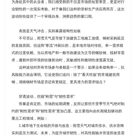
为身处其中的从业者，我们感受到的不仅是市场的短暂寒意，更是对行
业韧性的一次现实考验。对于像我们这样的管材生产供应商而言，这次
波动恰恰提供了一个审视自身、洞察趋势的窗口期。
表面是天气冲击，实则暴露结构性短板
不可否认，雨雪天气是导致下游建筑工地施工放缓、钢材采购延迟
的直接原因。但这阵“寒流”冲刷出的，是本地市场对传统、单一需求模
式的过度依赖。当以房地产和一般市政建设为主导的螺纹钢、线材等需
求，遇到外部环境的轻微扰动时，其敏感性和脆弱性便显露无疑。
这种波动对所有市场参与者都是一个警示：如果业务结构单一，抗
风险能力就会薄弱。它迫使我们追问：除了“看天吃饭”的常规建筑用
钢，湖南钢材市场是否还有更稳定、更具潜力的需求锚点？
穿透波动，挖掘“刚需”与“韧性需求”
答案是肯定的。市场的短期调整，反而让那些不受季节天气绝对制
约的“刚性需求”和“韧性需求”更加凸显。这主要指向由长期规划驱动的
重点工程领域，例如：
1.城市地下生命线的升级与改造：雨雪天气对城市排水、供水管网
实则是压力测试。未来，为提升城市韧性，对高性能输水管道的改造需