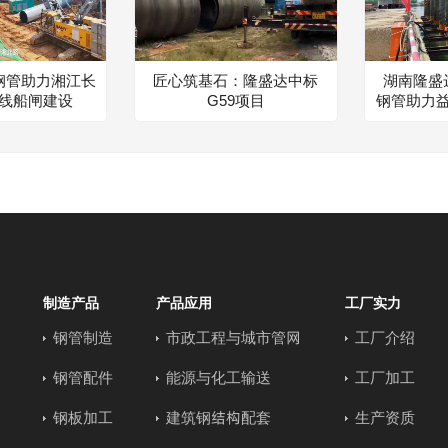
钢管助力湘江长
匠心筑基石：隆盛达中标
湖南隆盛达
线船闸建设
G59项目
钢管助力
制造产品
产品应用
工厂实力
钢管制造
市政工程与城市管网
工厂介绍
钢管配件
能源与化工输送
工厂加工
钢板加工
建筑钢结构配套
生产资质