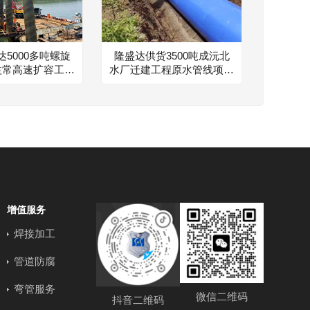
5000多吨螺旋
隆盛达供货3500吨成沅北
益常高速扩容工程
水厂迁建工程原水管线项目
项目建设
钢铁伙伴
增值服务
焊接加工
管道防腐
弯管服务
微信二维码
抖音二维码