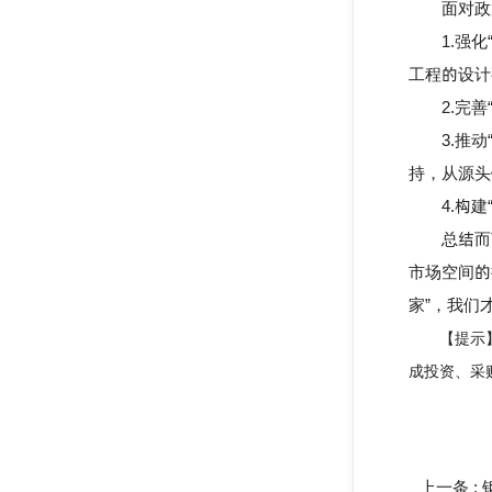
面对政策
1.强化“
工程的设计
2.完善“
3.推动“
持，从源头
4.构建“
总结而言
市场空间的
家”，我们
【提示
成投资、采
上一条 :