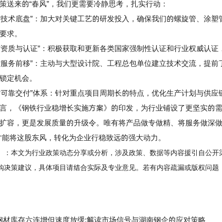
送来的“春风”，我们更需要冷静思考，扎实行动：
技术底盘”：加大对关键工艺的研发投入，确保我们的螺旋管、涂塑
要求。
资质与认证”：积极获取和更新各类国家强制性认证和行业权威认证，
服务前移”：主动与大型设计院、工程总包单位建立技术交流，提前
锁定机会。
可靠交付”体系：针对重点项目周期长的特点，优化生产计划与供应
，《钢铁行业稳增长实施方案》的印发，为行业铺设了更坚实的需
扩容，更是发展质量的升级令。唯有将产品做专做精、将服务做深做
才能将这股东风，转化为企业行稳致远的强大动力。
】：本文为行业政策动态分享或分析，涉及政策、数据等内容援引自公开
购决策建议，具体项目请结合实际及专业意见。若有内容疏漏或版权问题
钢材库存六连增但速度放缓:解读市场信号与湖南钢企的应对策略