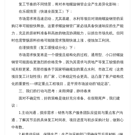
复工节奏的不同情景，将对本地螺旋钢管企业产生差异化影响：
在乐观情景（快速全面复工）下：
市场需求将迅速启动，尤其基建、水利等项目对湖南螺旋钢管的采
购订单可能较快释放。这要求螺旋钢管厂家必须具备快速响应的生产能
力，充足的原材料准备和高效的物流协调能力，以抓住市场先机。但同
时也需警惕原料价格可能随需求预期快速上涨，侵蚀加工利润。
在谨慎情景（复工缓慢或分化）下：
市场需求恢复将是一个缓慢且结构化的过程。通用型、小口径螺旋
钢管可能面临更激烈的价格竞争，因为其需求与房地产等复工较慢的领
域关联更紧。而那些服务于国家明确规划的重点水利、市政工程（这类
项目复工计划性强）的厂家，订单稳定性会更高。这凸显了客户结构优
化的重要性——绑定重点工程项目，是平滑市场波动的“稳定器”。
三、我们的行动与思考：未雨绸缪，静待春来
面对不确定性，好的策略是做好充分准备。在假期尾声，我们建
议：
1.主动沟通，摸排需求：销售与客户服务团队应提前与重点客户沟
通，了解其节后的具体复工时间表、项目进度与初步采购计划，做到心
中有数。
2.检查供应链，保障生产：生产与采购部门需确保节后原材料（钢