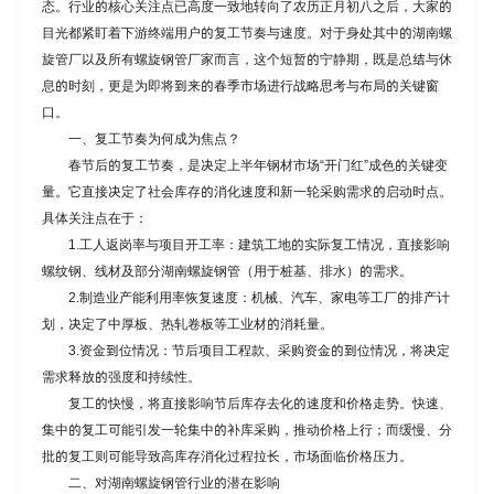
态。行业的核心关注点已高度一致地转向了农历正月初八之后，大家的
目光都紧盯着下游终端用户的复工节奏与速度。对于身处其中的
湖南螺
旋管厂
以及所有
螺旋钢管厂家
而言，这个短暂的宁静期，既是总结与休
息的时刻，更是为即将到来的春季市场进行战略思考与布局的关键窗
口。
一、复工节奏为何成为焦点？
春节后的复工节奏，是决定上半年钢材市场“开门红”成色的关键变
量。它直接决定了社会库存的消化速度和新一轮采购需求的启动时点。
具体关注点在于：
1.工人返岗率与项目开工率：建筑工地的实际复工情况，直接影响
螺纹钢、线材及部分湖南螺旋钢管（用于桩基、排水）的需求。
2.制造业产能利用率恢复速度：机械、汽车、家电等工厂的排产计
划，决定了中厚板、热轧卷板等工业材的消耗量。
3.资金到位情况：节后项目工程款、采购资金的到位情况，将决定
需求释放的强度和持续性。
复工的快慢，将直接影响节后库存去化的速度和价格走势。快速、
集中的复工可能引发一轮集中的补库采购，推动价格上行；而缓慢、分
批的复工则可能导致高库存消化过程拉长，市场面临价格压力。
二、对
湖南螺旋钢管
行业的潜在影响