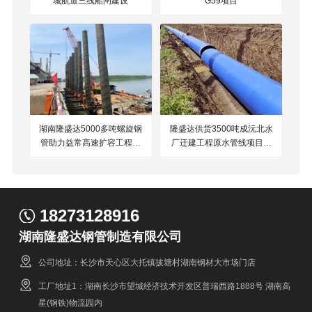
城航道三线船闸建设
G59项目
湖南隆盛达5000多吨螺旋钢
隆盛达供货3500吨成沅北水
管助力益常高速扩容工程项
厂迁建工程原水管线项目钢
目建设
铁伙伴
18273128916
湖南隆盛达钢管制造有限公司
公司地址：长沙市天心区大托镇披塘村湖南钢材大市场门店
工厂地址1：湖南长沙市望城经济技术开发区普瑞西路1888号 湖南高
星(钢铁)物流园内