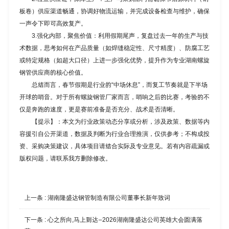
板卷）供应渠道畅通，协调好物流运输，并完成设备检查与维护，确保
一声令下即可高效复产。
3.强化内部，聚焦价值：利用假期尾声，复盘过去一年的生产与技
术数据，思考如何在产品质量（如焊缝稳定性、尺寸精度）、防腐工艺
或特定规格（如超大口径）上进一步强化优势，提升作为专业
湖南螺旋
钢管
供应商的核心价值。
总结而言，春节假期是行业的“中场休息”，而复工节奏就是下半场
开球的哨音。对于所有
螺旋钢管厂家
而言，哨响之后的比赛，考验的不
仅是奔跑的速度，更是赛前准备是否充分、战术是否清晰。
【提示】：本文为行业政策动态分享或分析，涉及政策、数据等内
容援引自公开渠道，数据及判断为行业合理推演，仅供参考；不构成投
资、采购决策建议，具体项目请结合实际及专业意见。若有内容疏漏或
版权问题，请联系我方删除修改。
上一条 :
湖南隆盛达钢管制造有限公司董事长新年致词
下一条 :
心之所向,马上到达—2026湖南隆盛达公司英雄大会圆满落