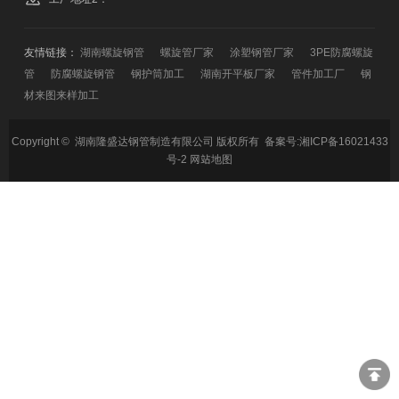
友情链接：
湖南螺旋钢管
螺旋管厂家
涂塑钢管厂家
3PE防腐螺旋
管
防腐螺旋钢管
钢护筒加工
湖南开平板厂家
管件加工厂
钢
材来图来样加工
Copyright © 湖南隆盛达钢管制造有限公司 版权所有 备案号:
湘ICP备16021433
号-2
网站地图