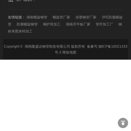
友情链接：
湖南螺旋钢管
螺旋管厂家
涂塑钢管厂家
3PE防腐螺旋
管
防腐螺旋钢管
钢护筒加工
湖南开平板厂家
管件加工厂
钢
材来图来样加工
Copyright © 湖南隆盛达钢管制造有限公司 版权所有 备案号:
湘ICP备16021433
号-2
网站地图