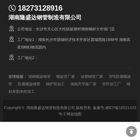
18273128916
湖南隆盛达钢管制造有限公司
公司地址：长沙市天心区大托镇披塘村湖南钢材大市场门店
工厂地址1：湖南长沙市望城经济技术开发区普瑞西路1888号 湖南高
星(钢铁)物流园内
工厂地址2：
友情链接：
湖南螺旋钢管
螺旋管厂家
涂塑钢管厂家
3PE防腐螺旋
管
防腐螺旋钢管
钢护筒加工
湖南开平板厂家
管件加工厂
钢
材来图来样加工
Copyright © 湖南隆盛达钢管制造有限公司 版权所有 备案号:
湘ICP备16021433
号-2
网站地图