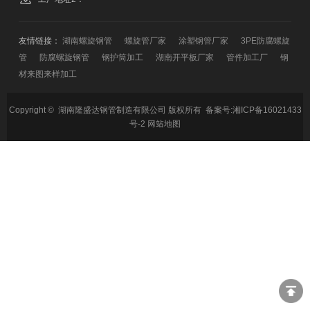
友情链接：
湖南螺旋钢管
螺旋管厂家
涂塑钢管厂家
3PE防腐螺旋
管
防腐螺旋钢管
钢护筒加工
湖南开平板厂家
管件加工厂
钢
材来图来样加工
Copyright © 湖南隆盛达钢管制造有限公司 版权所有 备案号:
湘ICP备16021433
号-2
网站地图