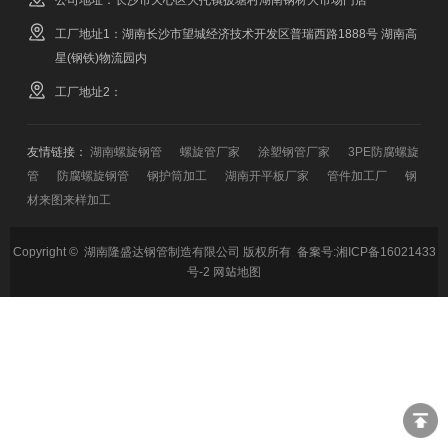
工厂地址1：湖南长沙市望城经济技术开发区普瑞西路1888号 湖南高
星(钢铁)物流园内
工厂地址2：
友情链接：
湖南螺旋钢管
螺旋管厂家
涂塑钢管厂家
3PE防腐螺旋
管
防腐螺旋钢管
钢护筒加工
湖南开平板厂家
管件加工厂
钢
材来图来样加工
Copyright © 湖南隆盛达钢管制造有限公司 版权所有 备案号:
湘ICP备16021433
号-2
网站地图