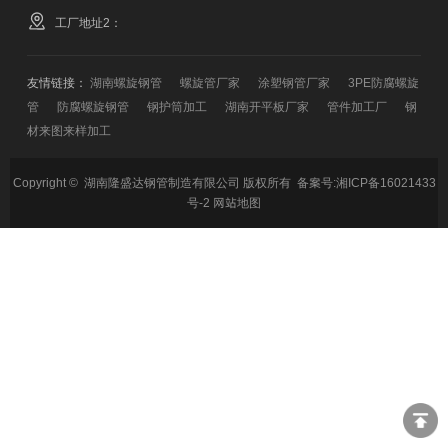
工厂地址2：
友情链接：
湖南螺旋钢管
螺旋管厂家
涂塑钢管厂家
3PE防腐螺旋
管
防腐螺旋钢管
钢护筒加工
湖南开平板厂家
管件加工厂
钢
材来图来样加工
Copyright © 湖南隆盛达钢管制造有限公司 版权所有 备案号:
湘ICP备16021433
号-2
网站地图