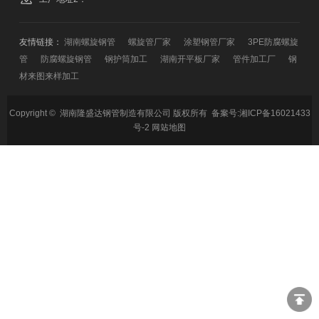
友情链接：
湖南螺旋钢管
螺旋管厂家
涂塑钢管厂家
3PE防腐螺旋
管
防腐螺旋钢管
钢护筒加工
湖南开平板厂家
管件加工厂
钢
材来图来样加工
Copyright © 湖南隆盛达钢管制造有限公司 版权所有 备案号:
湘ICP备16021433
号-2
网站地图