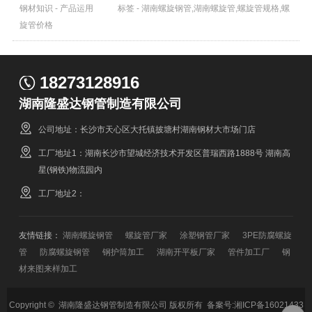
钢材知识 - 产品运用
标签 - 湖南螺旋钢管,湖南螺旋管,螺旋管规格,螺
旋管价格
18273128916
湖南隆盛达钢管制造有限公司
公司地址：长沙市天心区大托镇披塘村湖南钢材大市场门店
工厂地址1：湖南长沙市望城经济技术开发区普瑞西路1888号 湖南高
星(钢铁)物流园内
工厂地址2：
友情链接：
湖南螺旋钢管
螺旋管厂家
涂塑钢管厂家
3PE防腐螺旋
管
防腐螺旋钢管
钢护筒加工
湖南开平板厂家
管件加工厂
钢
材来图来样加工
Copyright © 湖南隆盛达钢管制造有限公司 版权所有 备案号:
湘ICP备16021433