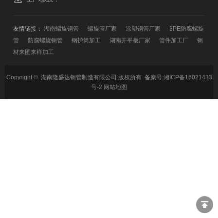
友情链接：
湖南螺旋钢管
螺旋管厂家
涂塑钢管厂家
3PE防腐螺旋
管
防腐螺旋钢管
钢护筒加工
湖南开平板厂家
管件加工厂
钢
材来图来样加工
Copyright © 湖南隆盛达钢管制造有限公司 版权所有 备案号:
湘ICP备16021433
号-2
网站地图