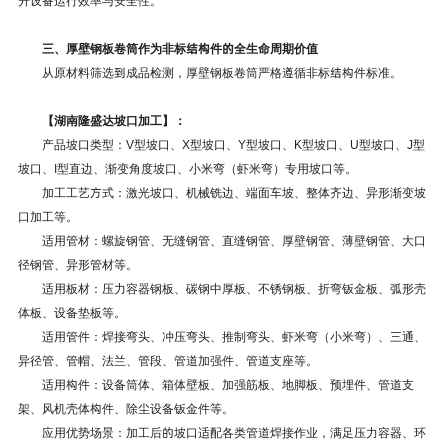
升设备运行效率与安全性。
三、‌厚壁钢板卷筒作为
非标结构件
的全生命周期价值
从原材料筛选到成品检测，厚壁钢板卷筒严格遵循
非标结构件
标准。
【湖南隆盛达坡口加工】：
产品坡口类型：V型坡口、X型坡口、Y型坡口、K型坡口、U型坡口、J型
坡口、I型直边、渐变角度坡口、小米弯（虾米弯）专用坡口等。
加工工艺方式：激光坡口、机械铣边、端面车坡、整体齐边、异形渐变坡
口加工等。
适用管材：螺旋钢管、无缝钢管、直缝钢管、厚壁钢管、薄壁钢管、大口
径钢管、异形管材等。
适用板材：压力容器钢板、碳钢中厚板、不锈钢板、折弯钣金板、弧形壳
体板、设备垫板等。
适用管件：焊接弯头、冲压弯头、推制弯头、虾米弯（小米弯）、三通、
异径管、管帽、法兰、管段、管道加强件、管道支座等。
适用构件：设备筒体、箱体壁板、加强筋板、地脚板、预埋件、管道支
架、风机壳体构件、除尘设备钣金件等。
应用优势场景：加工后的坡口适配各类管道焊接作业，满足压力容器、环