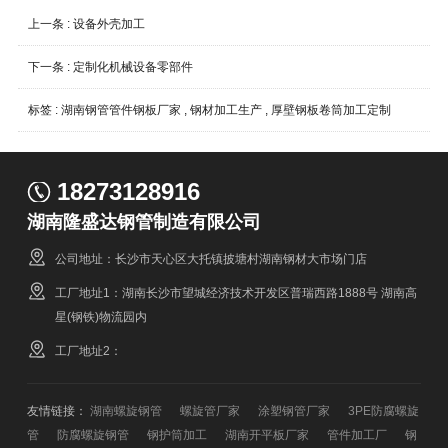
上一条 :
设备外壳加工
下一条 :
定制化机械设备零部件
标签 :
湖南钢管管件钢板厂家
,
钢材加工生产
,
厚壁钢板卷筒加工定制
18273128916
湖南隆盛达钢管制造有限公司
公司地址：长沙市天心区大托镇披塘村湖南钢材大市场门店
工厂地址1：湖南长沙市望城经济技术开发区普瑞西路1888号 湖南高
星(钢铁)物流园内
工厂地址2：
友情链接：
湖南螺旋钢管
螺旋管厂家
涂塑钢管厂家
3PE防腐螺旋
管
防腐螺旋钢管
钢护筒加工
湖南开平板厂家
管件加工厂
钢