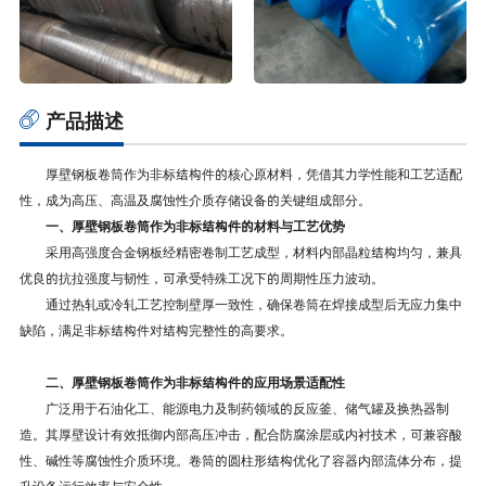
产品描述
厚壁钢板卷筒作为非标结构件的核心原材料，凭借其力学性能和工艺适配
性，成为高压、高温及腐蚀性介质存储设备的关键组成部分。
一、‌厚壁钢板卷筒作为
非标结构件
的材料与工艺优势
采用高强度合金钢板经精密卷制工艺成型，材料内部晶粒结构均匀，兼具
优良的抗拉强度与韧性，可承受特殊工况下的周期性压力波动。
通过热轧或冷轧工艺控制壁厚一致性，确保卷筒在焊接成型后无应力集中
缺陷，满足
非标结构件
对结构完整性的高要求。
二、‌厚壁钢板卷筒作为
非标结构件
的应用场景适配性
广泛用于石油化工、能源电力及制药领域的反应釜、储气罐及换热器制
造。其厚壁设计有效抵御内部高压冲击，配合防腐涂层或内衬技术，可兼容酸
性、碱性等腐蚀性介质环境。卷筒的圆柱形结构优化了容器内部流体分布，提