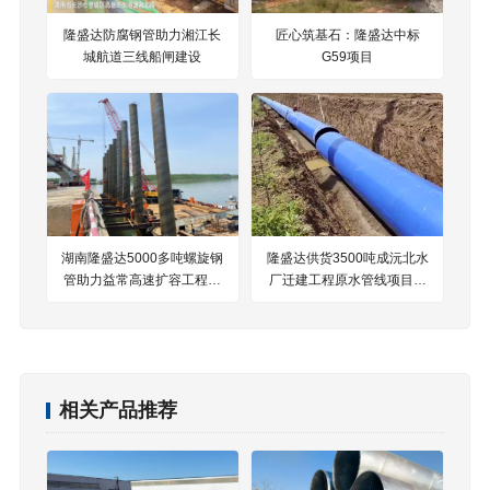
隆盛达防腐钢管助力湘江长
匠心筑基石：隆盛达中标
城航道三线船闸建设
G59项目
湖南隆盛达5000多吨螺旋钢
隆盛达供货3500吨成沅北水
管助力益常高速扩容工程项
厂迁建工程原水管线项目钢
目建设
铁伙伴
相关产品推荐