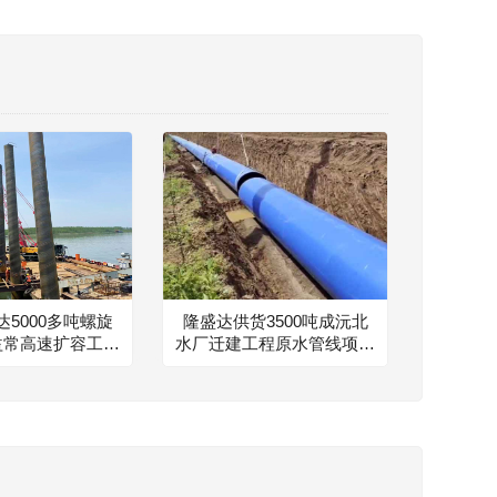
5000多吨螺旋
隆盛达供货3500吨成沅北
益常高速扩容工程
水厂迁建工程原水管线项目
项目建设
钢铁伙伴