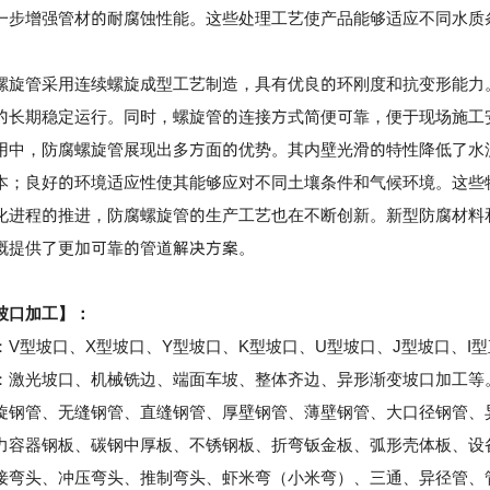
一步增强管材的耐腐蚀性能。这些处理工艺使产品能够适应不同水质
管采用连续螺旋成型工艺制造，具有优良的环刚度和抗变形能力。
的长期稳定运行。同时，螺旋管的连接方式简便可靠，便于现场施工
，防腐螺旋管展现出多方面的优势。其内壁光滑的特性降低了水流
本；良好的环境适应性使其能够应对不同土壤条件和气候环境。这些
程的推进，防腐螺旋管的生产工艺也在不断创新。新型防腐材料和
溉提供了更加可靠的管道解决方案。
坡口加工】：
型坡口、X型坡口、Y型坡口、K型坡口、U型坡口、J型坡口、I
光坡口、机械铣边、端面车坡、整体齐边、异形渐变坡口加工等
管、无缝钢管、直缝钢管、厚壁钢管、薄壁钢管、大口径钢管、
器钢板、碳钢中厚板、不锈钢板、折弯钣金板、弧形壳体板、设
头、冲压弯头、推制弯头、虾米弯（小米弯）、三通、异径管、管