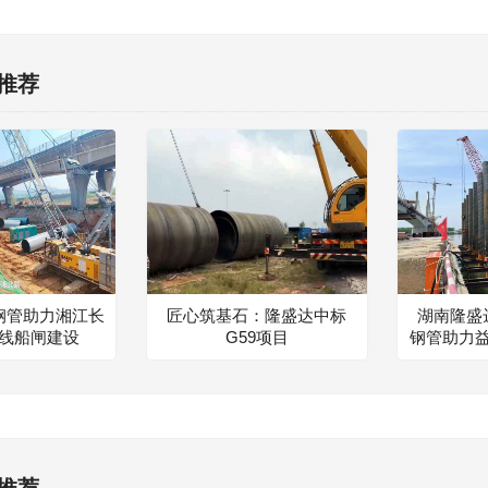
推荐
钢管助力湘江长
匠心筑基石：隆盛达中标
湖南隆盛达
线船闸建设
G59项目
钢管助力
推荐