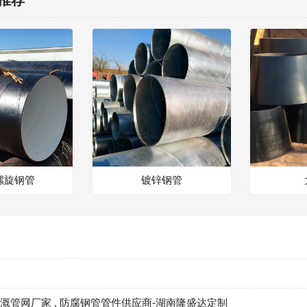
螺旋钢管
镀锌钢管
道
罐
灌溉管网厂家
,
防腐钢管管件供应商-湖南隆盛达定制