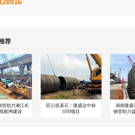
128916
推荐
钢管助力湘江长
匠心筑基石：隆盛达中标
湖南隆盛达
线船闸建设
G59项目
钢管助力