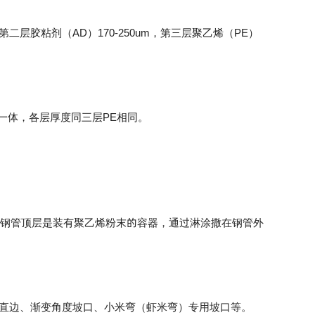
第二层胶粘剂（AD）170-250um，第三层聚乙烯（PE）
一体，各层厚度同三层PE相同。
，钢管顶层是装有聚乙烯粉末的容器，通过淋涂撒在钢管外
型直边、渐变角度坡口、小米弯（虾米弯）专用坡口等。