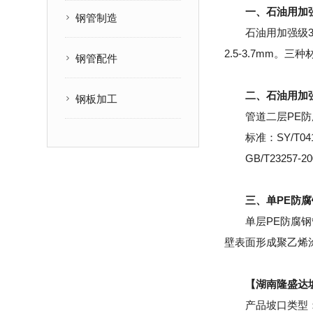
一、石油用加强
钢管制造
石油用加强级3
2.5-3.7mm
钢管配件
二、石油用加
钢板加工
管道二层PE
标准：SY/T0
GB/T2325
三、单PE防
单层PE防腐
壁表面形成聚乙烯
【湖南隆盛达
产品坡口类型：V