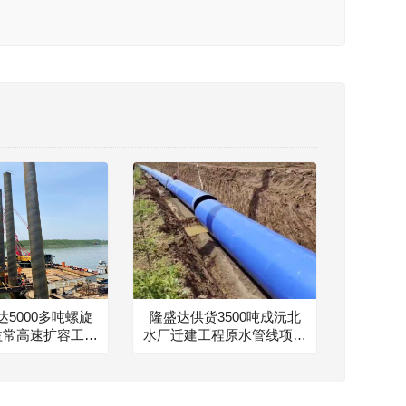
5000多吨螺旋
隆盛达供货3500吨成沅北
益常高速扩容工程
水厂迁建工程原水管线项目
项目建设
钢铁伙伴