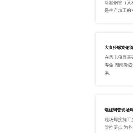
涂塑钢管（又
是生产加工的
大直径螺旋钢
在风电项目基
寿命,湖南隆
案,
螺旋钢管现场
现场焊接施工
管控要点,为