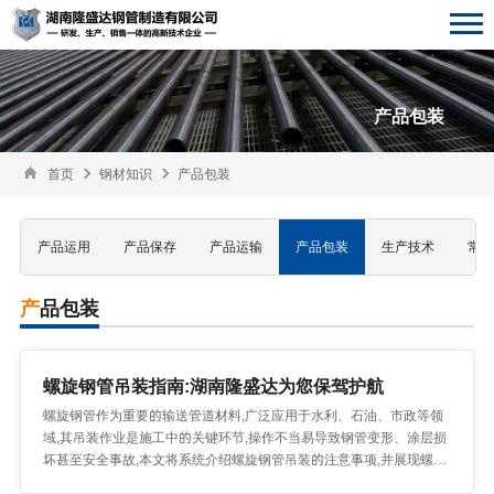
产品包装
首页
钢材知识
产品包装
产品运用
产品保存
产品运输
产品包装
生产技术
常见
产品包装
螺旋钢管吊装指南:湖南隆盛达为您保驾护航
螺旋钢管作为重要的输送管道材料,广泛应用于水利、石油、市政等领
域,其吊装作业是施工中的关键环节,操作不当易导致钢管变形、涂层损
坏甚至安全事故,本文将系统介绍螺旋钢管吊装的注意事项,并展现螺旋
钢管厂家湖南隆盛达钢管制造有限公司的技术实力与全方位服务支持,