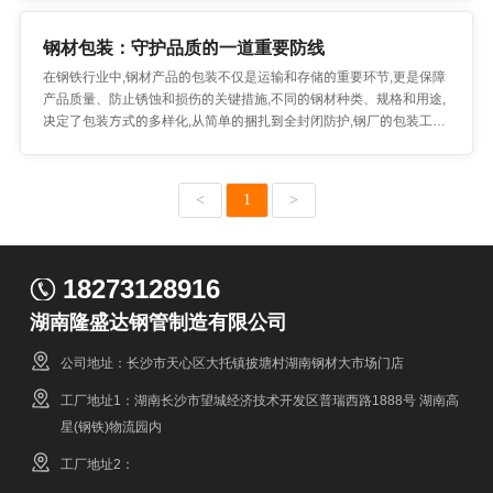
钢材包装：守护品质的一道重要防线
在钢铁行业中,钢材产品的包装不仅是运输和存储的重要环节,更是保障
产品质量、防止锈蚀和损伤的关键措施,不同的钢材种类、规格和用途,
决定了包装方式的多样化,从简单的捆扎到全封闭防护,钢厂的包装工艺
正朝着更高效、更环保的方向发展,
<
1
>
18273128916
湖南隆盛达钢管制造有限公司
公司地址：长沙市天心区大托镇披塘村湖南钢材大市场门店
工厂地址1：湖南长沙市望城经济技术开发区普瑞西路1888号 湖南高
星(钢铁)物流园内
工厂地址2：