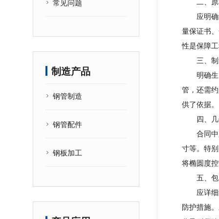
二、原材
常见问题
应明确约
量保证书、
性是保障工
三、制造
制造产品
明确生产
管，还需约
钢管制造
供了依据。
四、几何
钢管配件
合同中必
寸等。特别
钢板加工
将椭圆度控
五、包装
应详细约
防护措施。