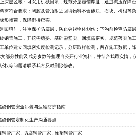
深层区域：可采用机械回填，规范分层虚铺厚度，通过碾压保障密
需符合要求：胸腔及管顶附近回填物料不含砖块、石块、树根等杂
梯形接茬，保障衔接密实。
回填时，注重保护防腐层，防止尖锐物体划伤；下沟前检查防腐层
旋钢管
施工，开挖需稳妥、基础需坚实、回填需密实。规范落实施
工单位建立回填密实度检测记录，分层取样检测，留存施工数据，
文部分性能及成分参数等整理自公开行业资料，并结合我司实情，仅
版权等问题请联系我方及时删除修改。
螺旋钢管安全吊装与运输防护指南
螺旋钢管定制化生产沟通要点
旋钢管厂家
,
防腐钢管厂家
,
涂塑钢管厂家