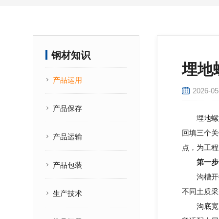
钢材知识
埋地
产品运用
2026-05
产品保存
埋地螺
回填三个关
产品运输
点，为工程
第一步
产品包装
沟槽开挖
不同土质采
生产技术
沟底宽度