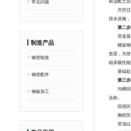
留适配土层
常见问题
开挖过程
排水设施，
第二步
管道基础
制造产品
螺旋钢
垫层，为管
钢管制造
础承载性能
基础处理
钢管配件
第三步
沟槽回填
钢板加工
达标。
回填区域
胸腔区域
管顶以上