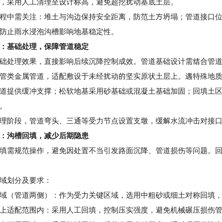
，采用人工清理至设计标高，避免超挖扰动基底土层。
中需关注：堆土与沟边保持安全距离，防范土方坍塌；管道接口位
防止雨水浸泡沟槽影响地基稳定性。
：基础处理，保障管道稳定
处理效果，直接影响后续沉降控制成效。管道基础设计需结合管道
管
类金属管道，适配敷设于未经扰动的坚实原状土层上。遇特殊地
道提供缓冲支撑；松软地基采用砂基础或混凝土基础加固；回填土
。
阶段，管道弯头、三通等受力节点设置支墩，缓解水流冲击对接口
：沟槽回填，减少后期隐患
需规范操作，避免因处置不当引发路面沉降、管道损伤等问题。回
划分及要求：
（管道两侧）：作为受力关键区域，选用中粗砂或细土对称回填，
适配范围内：采用人工回填，控制压实强度，避免机械碾压损伤管