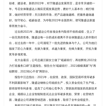
创者、建设者。新的2022年，对于隆盛达发展而言，是非常关键的一
年。号召全体隆盛达人顺应宏观发展趋势，磨好个人基本功；精打细
算，做好经营管理；关注新的市场，把产品越做越精、把服务越做越
好。恒守初心、砥砺奋进、为夺取2022年全面胜利，谱写隆盛达新篇
章而努力奋斗。
过去的2021年，隆盛达公司各项业务均取得不俗的成绩，交上了
一份完美的答卷。隆盛达每一分的成长都离不开全体隆盛达人的辛勤付
出，在过去的一年中，公司涌现了一批先进的集体与个人。公司为他们
颁发了匠心力量奖、先驱力量奖、卓越力量奖、先锋力量奖、开拓力量
奖等多项奖项。
在大会最后，公司总裁汪丽女士做了“砥砺前行，再创辉煌,2022全
力打造服务口碑”主题报告。报告分为“砥砺前行，2021穰穰满家”与“再
创辉煌，2022初心不变”两部分。
报告中汪总指出：2021年，在疫情、政策、国际贸易环境等诸多
不利因素影响下，隆盛达钢铁公司稳抓生产，投入资金优化了生产线，
获得发明专利多项，提高了公司核心竞争力，荣获政府颁发的高新技术
企业、规模以上企业智能制造试点企业等诸多奖励、荣誉；在营销方
面，隆盛达公司调整营销思路，创新服务，取得了全年业绩提升。
新的2022年已然开始，可以预见2022年会是充满挑战的一年，汪