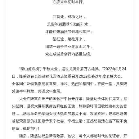
在岁末年初时举行。
回首处，成功之路，
总要等到洒满辛勤的汗水，
才能迎来满怀的鲜花和掌声；
望征途，继往开来，
团结一致争当业界泰山北斗，
众志成城勇创行内盛世佳绩。
“泰山虎跃携手千秋大业，盛世龙腾并肩万古雄风。”2022年1月24
日，隆盛达在长沙融程花园酒店隆重召开2022隆盛达年度表彰大会。
全体同仁及特邀嘉宾在喜庆、祥和、热烈的氛围中，齐聚一堂，共庆隆
盛达牛年辉煌，共谋虎年发展。
大会在隆重而庄严的国歌声中拉开序幕。隆盛达全体同仁肃立，抬
头挺胸，凝视大屏幕飘舞的鲜红的国旗，静静的聆听国歌铿锵有力的音
符……感念革命先辈抛头颅洒热血的忠贞不渝、攻坚克难；也感恩越来
越繁荣富强的祖国赐予安宁社会、幸福生活；更感想着活在当下应不负
使命，砥砺前行!
随后，隆盛达易总新春致辞。他说，每个人都是时代的见证者、开