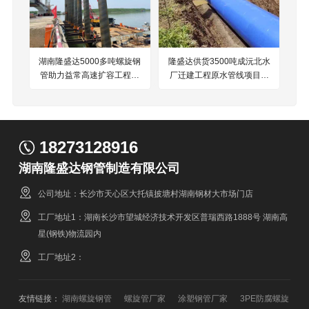
湖南隆盛达5000多吨螺旋钢
隆盛达供货3500吨成沅北水
管助力益常高速扩容工程项
厂迁建工程原水管线项目钢
目建设
铁伙伴
18273128916
湖南隆盛达钢管制造有限公司
公司地址：长沙市天心区大托镇披塘村湖南钢材大市场门店
工厂地址1：湖南长沙市望城经济技术开发区普瑞西路1888号 湖南高
星(钢铁)物流园内
工厂地址2：
友情链接：
湖南螺旋钢管
螺旋管厂家
涂塑钢管厂家
3PE防腐螺旋