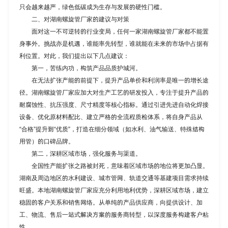
只会越来越严，绿色低碳成为生存与发展的硬性门槛。
二、对
湖南螺旋管厂家
的建议与对策
面对这一不可逆转的行业变局，任何一家湖南螺旋管厂家都不能置
身事外。挑战亦是机遇，谁能率先转型，谁就能在未来的市场中占据有
利位置。对此，我们提出以下几点建议：
第一，苦练内功，构筑产品品质护城河。
在无法扩张产能的前提下，提升产品单价和利润率是唯一的增长途
径。湖南螺旋管厂家应加大对生产工艺的研发投入，专注于提升产品的
耐腐蚀性、抗压强度、尺寸精度等核心指标。通过引进先进自动化焊接
设备、优化原材料配比、建立严格的全流程质检体系，将自身产品从
“合格”提升到“优质”，打造在细分领域（如水利、油气输送、特殊结构
用管）的口碑品牌。
第二，深耕区域市场，强化服务与渠道。
全国性产能扩张之路被封死，意味着区域市场的地位将更加凸显。
湖南及周边地区的水利建设、城市管网、轨道交通等基建项目需求持续
旺盛。本地湖南螺旋管厂家应充分利用地利优势，深耕区域市场，建立
稳固的客户关系和销售网络。从单纯的产品供应商，向提供设计、加
工、物流、售后一站式解决方案的服务商转型，以深度服务构建客户粘
性。