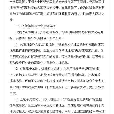
一重磅政策，不仅为中国钢铁工业的未来发展定下了基调，也意味着行
业洗牌与深度转型的大幕正加速拉开。在此背景下，作为区域市场重要
参与者的
湖南螺旋管厂家
，必须深刻理解政策内涵，并提前谋划应对之
策。
一、政策解读与行业走势分析
此项政策的出台，其核心目的在于“供给侧结构性改革”的深化与升
级，具体将引导行业走向以下几个方向：
1. 从“量”的扩张到“质”的飞跃： 彻底关闭了通过购买产能指标来实
现规模扩张的传统路径。企业无法再简单地通过“买壳”来增加产量，竞
争的重点将从产能规模转向产品质量、技术含量和品牌价值。这将强力
驱动整个行业走向高端化、智能化、绿色化。
2. 存量竞争加剧，优胜劣汰提速： 在总产能被严格锁死的前提
下，市场竞争将成为一场围绕现有存量资源的“零和博弈”。技术落后、
成本高昂、环保不达标的企业将被加速清出市场，而具备核心竞争力的
企业则有望通过兼并重组（非产能交易）进一步整合资源，提升产业集
中度。
3. 区域布局优化，环保门槛提升： “严控重点区域新增产能”直接
指向京津冀、长三角等环保压力大的地区，未来新增产能将更倾向于向
环境容量大、能源资源富集的地区转移。同时，全国范围内的环保标准