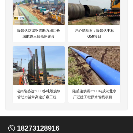
隆盛达防腐钢管助力湘江长
匠心筑基石：隆盛达中标
城航道三线船闸建设
G59项目
湖南隆盛达5000多吨螺旋钢
隆盛达供货3500吨成沅北水
管助力益常高速扩容工程项
厂迁建工程原水管线项目钢
目建设
铁伙伴
18273128916