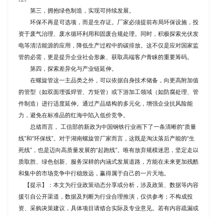
第三，拥抱绿色制造，实现可持续发展。
环保不再是可选项，而是生存证。厂家必须提前布局环保设施，投
资于废气治理、废水循环利用和固废合规处理。同时，积极探索光伏发
电等清洁能源的应用，降低生产过程中的碳排放。这不仅是应对国家监
管的必需，更是提升企业社会形象、获取高端客户青睐的重要筹码。
第四，探索差异化与产业链延伸。
在螺旋管这一主品类之外，可以依据自身技术储备，向更高附加值
的管型（如双面埋弧焊管、方矩管）或下游加工领域（如防腐处理、管
件制造）进行适度延伸。通过产品结构的多元化，增强企业抗风险能
力，避免在标准品的红海中陷入低价竞争。
总结而言， 工信部的新政为中国钢铁行业画下了一条清晰的“质量
线”和“环保线”。对于
湖南螺旋管厂家
而言，这既是淘汰落后产能的“生
死线”，也是迈向高质量发展的“起跑线”。唯有放弃规模迷思，坚定走以
质取胜、绿色创新、服务深耕的内涵式发展道路，方能在未来更加残酷
和集中的市场竞争中行稳致远，赢得属于自己的一片天地。
【提示】：本文为行业政策动态分享或分析，涉及政策、数据等内容
援引自公开渠道，数据及判断为行业合理推演，仅供参考；不构成投
资、采购决策建议，具体项目请结合实际及专业意见。若有内容疏漏或