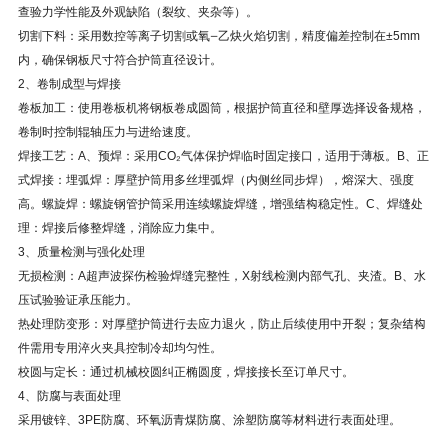
查验力学性能及外观缺陷（裂纹、夹杂等）。
‌切割下料：采用数控等离子切割或氧—乙炔火焰切割，精度偏差控制在±5mm
内，确保钢板尺寸符合护筒直径设计。
2、卷制成型与焊接‌
‌卷板加工：使用卷板机将钢板卷成圆筒，根据护筒直径和壁厚选择设备规格，
卷制时控制辊轴压力与进给速度。
‌焊接工艺：A、‌预焊‌：采用CO₂气体保护焊临时固定接口，适用于薄板。B、‌正
式焊接‌：‌埋弧焊‌：厚壁护筒用多丝埋弧焊（内侧丝同步焊），熔深大、强度
高。‌螺旋焊‌：螺旋钢管护筒采用连续螺旋焊缝，增强结构稳定性。C、‌焊缝处
理‌：焊接后修整焊缝，消除应力集中。
3、质量检测与强化处理‌
‌无损检测：A超声波探伤检验焊缝完整性，X射线检测内部气孔、夹渣。B、水
压试验验证承压能力。
‌热处理防变形：对厚壁护筒进行去应力退火，防止后续使用中开裂；复杂结构
件需用专用淬火夹具控制冷却均匀性。
‌校圆与定长：通过机械校圆纠正椭圆度，焊接接长至订单尺寸。
4、防腐与表面处理‌
采用镀锌、3PE防腐、环氧沥青煤防腐、涂塑防腐等材料进行表面处理。