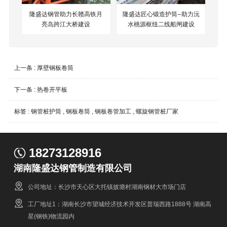
隆盛达钢管助力长赣高铁月
隆盛达匠心锻造护筒—助力沅
亮岛跨江大桥建设
水桃源枢纽二线船闸建设
上一条 :
厚壁钢板卷筒
下一条 :
热卷开平板
标签 :
钢管桩护筒
,
钢板卷筒
,
钢板卷管加工
,
螺旋钢管桩厂家
18273128916
湖南隆盛达钢管制造有限公司
公司地址：长沙市天心区大托镇披塘村湖南钢材大市场门店
工厂地址1：湖南长沙市望城经济技术开发区普瑞西路1888号 湖南高
星(钢铁)物流园内