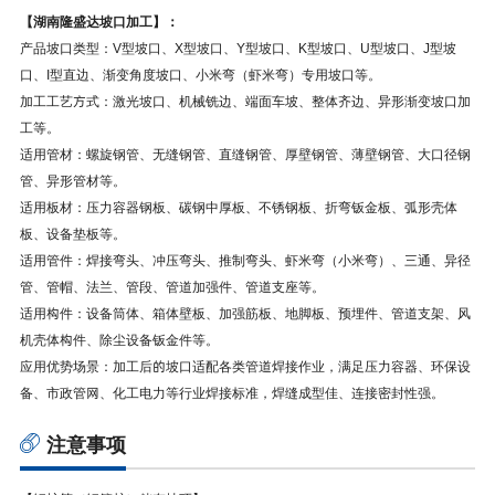
【湖南隆盛达坡口加工】：
产品坡口类型：V型坡口、X型坡口、Y型坡口、K型坡口、U型坡口、J型坡
口、I型直边、渐变角度坡口、小米弯（虾米弯）专用坡口等。
加工工艺方式：激光坡口、机械铣边、端面车坡、整体齐边、异形渐变坡口加
工等。
适用管材：螺旋钢管、无缝钢管、直缝钢管、厚壁钢管、薄壁钢管、大口径钢
管、异形管材等。
适用板材：压力容器钢板、碳钢中厚板、不锈钢板、折弯钣金板、弧形壳体
板、设备垫板等。
适用管件：焊接弯头、冲压弯头、推制弯头、虾米弯（小米弯）、三通、异径
管、管帽、法兰、管段、管道加强件、管道支座等。
适用构件：设备筒体、箱体壁板、加强筋板、地脚板、预埋件、管道支架、风
机壳体构件、除尘设备钣金件等。
应用优势场景：加工后的坡口适配各类管道焊接作业，满足压力容器、环保设
备、市政管网、化工电力等行业焊接标准，焊缝成型佳、连接密封性强。
注意事项