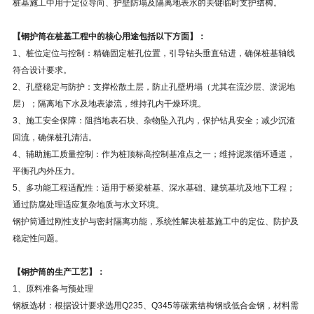
桩基施工中用于定位导向、护壁防塌及隔离地表水的关键临时支护结构。
【钢护筒在桩基工程中的核心用途包括以下方面】：
1、‌桩位定位与控制：精确固定桩孔位置，引导钻头垂直钻进，确保桩基轴线
符合设计要求。
2、‌孔壁稳定与防护：支撑松散土层，防止孔壁坍塌（尤其在流沙层、淤泥地
层）；隔离地下水及地表渗流，维持孔内干燥环境。
3、‌施工安全保障：阻挡地表石块、杂物坠入孔内，保护钻具安全；减少沉渣
回流，确保桩孔清洁。
4、‌辅助施工质量控制：作为桩顶标高控制基准点之一；维持泥浆循环通道，
平衡孔内外压力。
5、‌多功能工程适配性：适用于桥梁桩基、深水基础、建筑基坑及地下工程；
通过防腐处理适应复杂地质与水文环境。
钢护筒通过刚性支护与密封隔离功能，系统性解决桩基施工中的定位、防护及
稳定性问题。
【钢护筒的生产工艺】：
1、原料准备与预处理‌
‌钢板选材：根据设计要求选用Q235、Q345等碳素结构钢或低合金钢，材料需