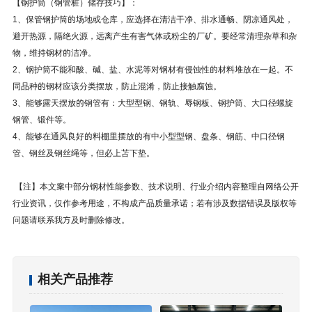
【钢护筒（钢管桩）储存技巧】：
1、保管钢护筒的场地或仓库，应选择在清洁干净、排水通畅、阴凉通风处，
避开热源，隔绝火源，远离产生有害气体或粉尘的厂矿。要经常清理杂草和杂
物，维持钢材的洁净。
2、钢护筒不能和酸、碱、盐、水泥等对钢材有侵蚀性的材料堆放在一起。不
同品种的钢材应该分类摆放，防止混淆，防止接触腐蚀。
3、能够露天摆放的钢管有：大型型钢、钢轨、辱钢板、钢护筒、大口径螺旋
钢管、锻件等。
4、能够在通风良好的料棚里摆放的有中小型型钢、盘条、钢筋、中口径钢
管、钢丝及钢丝绳等，但必上苫下垫。
【注】本文案中部分钢材性能参数、技术说明、行业介绍内容整理自网络公开
行业资讯，仅作参考用途，不构成产品质量承诺；若有涉及数据错误及版权等
问题请联系我方及时删除修改。
相关产品推荐